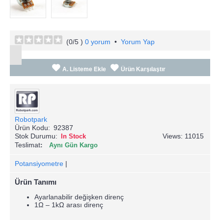
(
0
/5 )
0 yorum
•
Yorum Yap
A. Listeme Ekle
Ürün Karşılaştır
Robotpark
Ürün Kodu:
92387
Stok Durumu:
Views: 11015
In Stock
Teslimat
Aynı Gün Kargo
Potansiyometre
|
Ürün Tanımı
Ayarlanabilir değişken direnç
1Ω – 1kΩ arası direnç