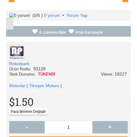
(
0
/5 )
0 yorum
•
Yorum Yap
A. Listeme Ekle
Ürün Karşılaştır
Robotpark
Ürün Kodu:
93128
Stok Durumu:
Views: 18227
TÜKENDİ
Motorlar
|
Titreşim Motoru
|
$1.50
-
+