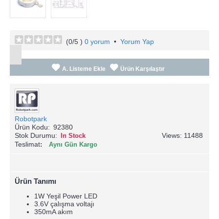
(
0
/5 )
0 yorum
•
Yorum Yap
A. Listeme Ekle
Ürün Karşılaştır
Robotpark
Ürün Kodu:
92380
Stok Durumu:
Views: 11488
In Stock
Teslimat
Aynı Gün Kargo
Ürün Tanımı
1W Yeşil Power LED
3.6V çalışma voltajı
350mA akım