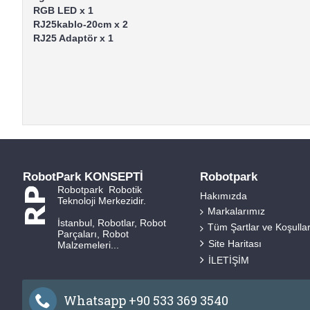
RGB LED x 1
RJ25kablo-20cm x 2
RJ25 Adaptör x 1
RobotPark KONSEPTİ
Robotpark
Robotpark Robotik
Hakımızda
Teknoloji Merkezidir.
Markalarımız
İstanbul, Robotlar, Robot
Tüm Şartlar ve Koşulla
Parçaları, Robot
Site Haritası
Malzemeleri...
İLETİŞİM
Whatsapp +90 533 369 3540