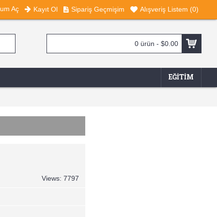
rum Aç
Kayıt Ol
Sipariş Geçmişim
Alışveriş Listem (
0
)
0 ürün - $0.00
EĞITIM
Views: 7797