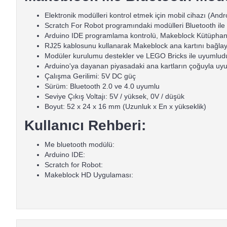
Elektronik modülleri kontrol etmek için mobil cihazı (Andr
Scratch For Robot programındaki modülleri Bluetooth ile 
Arduino IDE programlama kontrolü, Makeblock Kütüphane
RJ25 kablosunu kullanarak Makeblock ana kartını bağlaya
Modüler kurulumu destekler ve LEGO Bricks ile uyumlud
Arduino'ya dayanan piyasadaki ana kartların çoğuyla uy
Çalışma Gerilimi: 5V DC güç
Sürüm: Bluetooth 2.0 ve 4.0 uyumlu
Seviye Çıkış Voltajı: 5V / yüksek, 0V / düşük
Boyut: 52 x 24 x 16 mm (Uzunluk x En x yükseklik)
Kullanıcı Rehberi:
Me bluetooth modülü:
Arduino IDE:
Scratch for Robot:
Makeblock HD Uygulaması: