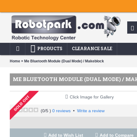
PRODUCTS
CLEARANCE SALE
»
Home
Me Bluetooth Module (Dual Mode) / Makeblock
ME BLUETOOTH MODULE (DUAL MODE) / M
Click Image for Gallery
(
0
/5 )
0 reviews
•
Write a review
Add to Wish List
Add to Compare