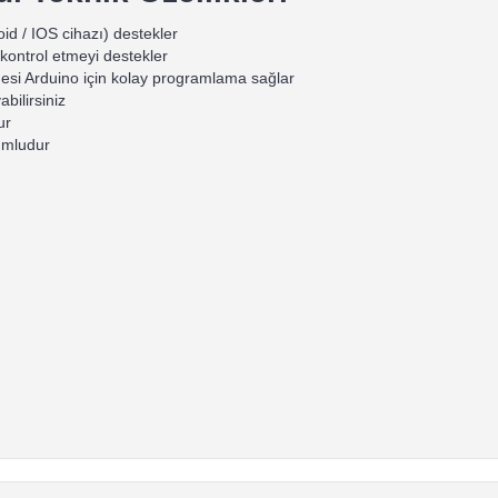
oid / IOS cihazı) destekler
kontrol etmeyi destekler
si Arduino için kolay programlama sağlar
bilirsiniz
ur
umludur