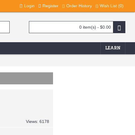
Login
Register
Order History
Wish List (
0
)
0 item(s) - $0.00
LEARN
Views: 6178