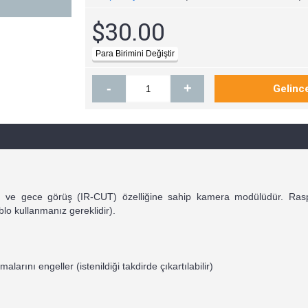
$30.00
-
+
üntü ve gece görüş (IR-CUT) özelliğine sahip kamera modülüdür. Rasp
blo kullanmanız gereklidir).
arını engeller (istenildiği takdirde çıkartılabilir)