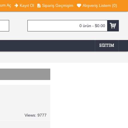
rum Aç
Kayıt Ol
Sipariş Geçmişim
Alışveriş Listem (
0
)
0 ürün - $0.00
EĞITIM
Views: 9777