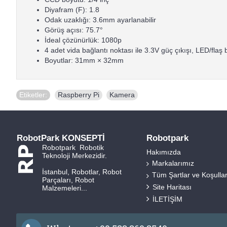
Diyafram (F): 1.8
Odak uzaklığı: 3.6mm ayarlanabilir
Görüş açısı: 75.7°
İdeal çözünürlük: 1080p
4 adet vida bağlantı noktası ile 3.3V güç çıkışı, LED/flaş b
Boyutlar: 31mm × 32mm
Etiketler:
Raspberry Pi
,
Kamera
RobotPark KONSEPTİ
Robotpark
Robotpark Robotik
Hakımızda
Teknoloji Merkezidir.
Markalarımız
İstanbul, Robotlar, Robot
Tüm Şartlar ve Koşulla
Parçaları, Robot
Site Haritası
Malzemeleri...
İLETİŞİM