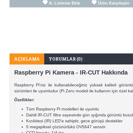
A. Listeme Ekle
Ürün Karşılaştır
AÇIKLAMA
YORUMLAR (0)
Raspberry Pi Kamera - IR-CUT Hakkında
Raspberry Pi'niz ile kullanabileceğiniz yüksek kaliteli gör
sürümleri ile uyumludur (Pi Zero modeli ile kullanım için özel ka
Özellikler:
Tüm Raspberry Pi modelleri ile uyumlu
Dahili IR-CUT filtre sayesinde gün ışığında görüntü bozulmal
Kızılötesi (IR) LED'e sahiptir, gece görüşü destekler
5 megapiksel çözünürlükü OV5647 sensör
CCD boyutu: 1/4 inç