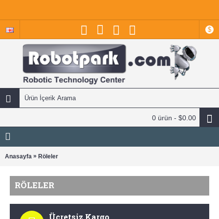
$
0 ürün - $0.00
»
Anasayfa
Röleler
RÖLELER
Ücretsiz Kargo