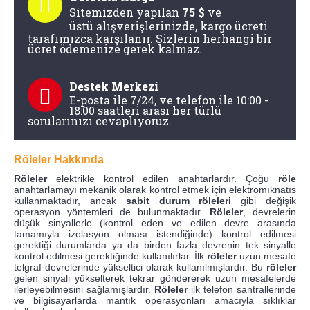
Sitemizden yapılan
75 $
ve
üstü
alışverişlerinizde, kargo ücreti
tarafımızca karşılanır. Sizlerin herhangi bir
ücret ödemenize gerek kalmaz.
Destek Merkezi
E-posta ile 7/24, ve telefon ile 10:00 -
18:00 saatleri arası her türlü
sorularınızı cevaplıyoruz.
Röleler Hakkında
Röleler
elektrikle kontrol edilen anahtarlardır. Çoğu
röle
anahtarlamayı mekanik olarak kontrol etmek için elektromıknatıs
kullanmaktadır, ancak
sabit durum röleleri
gibi değişik
operasyon yöntemleri de bulunmaktadır.
Röleler
, devrelerin
düşük sinyallerle (kontrol eden ve edilen devre arasında
tamamıyla izolasyon olması istendiğinde) kontrol edilmesi
gerektiği durumlarda ya da birden fazla devrenin tek sinyalle
kontrol edilmesi gerektiğinde kullanılırlar. İlk
röleler
uzun mesafe
telgraf devrelerinde yükseltici olarak kullanılmışlardır. Bu
röleler
gelen sinyali yükselterek tekrar göndererek uzun mesafelerde
ilerleyebilmesini sağlamışlardır.
Röleler
ilk telefon santrallerinde
ve bilgisayarlarda mantık operasyonları amacıyla sıklıklar