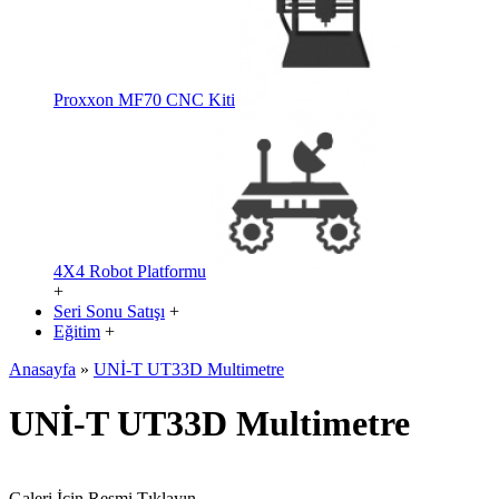
Proxxon MF70 CNC Kiti
4X4 Robot Platformu
+
Seri Sonu Satışı
+
Eğitim
+
Anasayfa
»
UNİ-T UT33D Multimetre
UNİ-T UT33D Multimetre
Galeri İçin Resmi Tıklayın