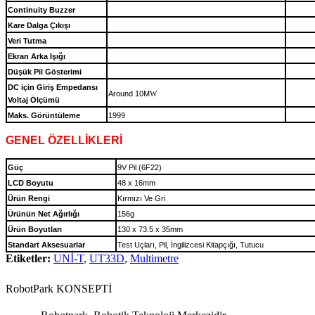
Continuity Buzzer
Kare Dalga Çıkışı
Veri Tutma
Ekran Arka Işığı
Düşük Pil Gösterimi
DC için Giriş Empedansı
Around 10M
W
Voltaj Ölçümü
Maks. Görüntüleme
1999
GENEL ÖZELLİKLERİ
Güç
9V Pil (6F22)
LCD Boyutu
48 x 16mm
Ürün Rengi
Kırmızı Ve Gri
Ürünün Net Ağırlığı
156g
Ürün Boyutları
130 x 73.5 x 35mm
Standart Aksesuarlar
Test Uçları, Pil, İngilizcesi Kitapçığı, Tutucu
Etiketler:
UNİ-T
,
UT33D
,
Multimetre
RobotPark KONSEPTİ