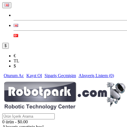
$
€
TL
$
Oturum Aç
Kayıt Ol
Sipariş Geçmişim
Alışveriş Listem (
0
)
0 ürün - $0.00
Alışveriş sepetiniz boş!