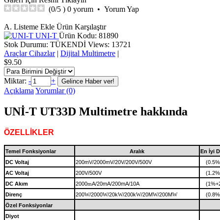
(
0
/5 )
0 yorum
•
Yorum Yap
A. Listeme Ekle
Ürün Karşılaştır
UNI-T
Ürün Kodu:
81890
Stok Durumu:
TÜKENDİ
Views: 13721
Araçlar Cihazlar
|
Dijital Multimetre
|
$9.50
Miktar:
-
+
Açıklama
Yorumlar (0)
UNİ-T UT33D Multimetre hakkında
ÖZELLİKLER
Temel Fonksiyonlar
Aralık
En İyi 
DC Voltaj
200mV/2000mV/20V/200V/500V
(0.5%
AC Voltaj
200V/500V
(1.2%
DC Akım
2000
A/20
mA/200mA/10A
(1%+
m
Direnç
200
/2000
/20k
/200k
/20M
/200M
(0.8%
W
W
W
W
W
W
Özel Fonksiyonlar
Diyot