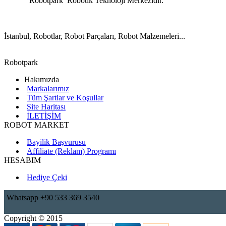
Robotpark Robotik Teknoloji Merkezidir.
İstanbul, Robotlar, Robot Parçaları, Robot Malzemeleri...
Robotpark
Hakımızda
Markalarımız
Tüm Şartlar ve Koşullar
Site Haritası
İLETİŞİM
ROBOT MARKET
Bayilik Başvurusu
Affiliate (Reklam) Programı
HESABIM
Hediye Çeki
Whatsapp +90 533 369 3540
Copyright © 2015