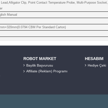
t Lead,Alligator Clip, Point Contact Temperature Probe, Multi-Purpose Socke
er
glish Manual
m×320mm(0.0794 CBM Per Standard Carton)
ROBOT MARKET
HESABIM
Bayilik Başvurusu
Hediye Çeki
Affiliate (Reklam) Programı
r