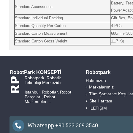
Battery, Tes
Standard Accessories
Power Adapt
Standard Individual Packing
Gift Box, En
Standard Quantity Per Carton
4 PCs
Standard Carton Measurement
680mm×365m
Standard Carton Gross Weight
11.7 Kg
RobotPark KONSEPTİ
Robotpark
Robotpark Robotik
Hakımızda
Teknoloji Merkezidir.
Markalarımız
İstanbul, Robotlar, Robot
Tüm Şartlar ve Koşulla
Parçaları, Robot
Site Haritası
Malzemeleri...
İLETİŞİM
Whatsapp +90 533 369 3540