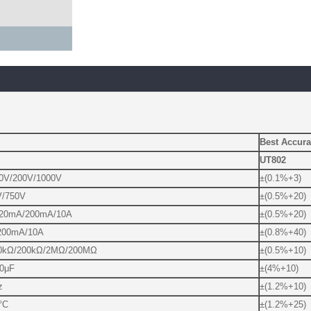
Best Accur
UT802
0V/200V/1000V
±(0.1%+3)
V/750V
±(0.5%+20)
/20mA/200mA/10A
±(0.5%+20)
200mA/10A
±(0.8%+40)
0kΩ/200kΩ/2MΩ/200MΩ
±(0.5%+10)
00μF
±(4%+10)
z
±(1.2%+10)
°C
±(1.2%+25)