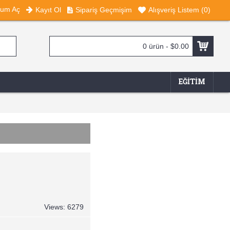
rum Aç
Kayıt Ol
Sipariş Geçmişim
Alışveriş Listem (
0
)
0 ürün - $0.00
EĞITIM
Views: 6279