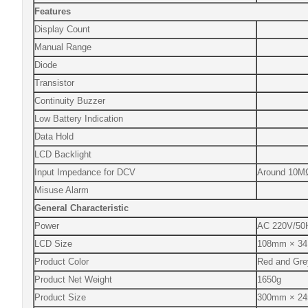
Features
Display Count
Manual Range
Diode
Transistor
Continuity Buzzer
Low Battery Indication
Data Hold
LCD Backlight
Input Impedance for DCV
Around 10M
Misuse Alarm
General Characteristic
Power
AC 220V/50H
LCD Size
108mm × 3
Product Color
Red and Gre
Product Net Weight
1650g
Product Size
300mm × 2