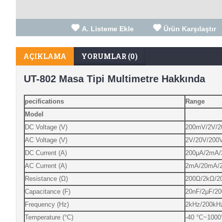
A. Listeme Ekle
Ürün Karşılaştır
AÇIKLAMA
YORUMLAR (0)
UT-802 Masa Tipi Multimetre Hakkında
pecifications
Range
Model
DC Voltage (V)
200mV/2V/2
AC Voltage (V)
2V/20V/200
DC Current (A)
200μA/2mA
AC Current (A)
2mA/20mA/
Resistance (Ω)
200Ω/2kΩ/2
Capacitance (F)
20nF/2μF/2
Frequency (Hz)
2kHz/200kH
Temperature (°C)
-40 °C~1000