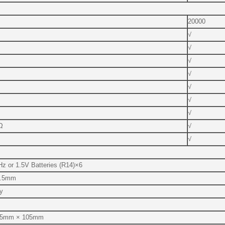
20000
√
√
√
√
√
√
√
Ω
√
√
z or 1.5V Batteries (R14)×6
4.5mm
y
45mm × 105mm