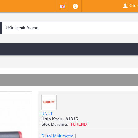
Otu
$
UNI-T
Ürün Kodu:
81815
Stok Durumu:
TÜKENDİ
Dijital Multimetre
|