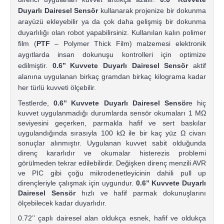
Duyarlı Dairesel Sensör
kullanarak projenize bir dokunma
arayüzü ekleyebilir ya da çok daha gelişmiş bir dokunma
duyarlılığı olan robot yapabilirsiniz. Kullanılan kalın polimer
film (
PTF
– Polymer Thick Film) malzemesi elektronik
aygıtlarda insan dokunuşu kontrolleri için optimize
edilmiştir.
0.6’’ Kuvvete Duyarlı Dairesel Sensör
aktif
alanına uygulanan birkaç gramdan birkaç kilograma kadar
her türlü kuvveti ölçebilir.
Testlerde,
0.6’’ Kuvvete Duyarlı Dairesel Sensör
e hiç
kuvvet uygulanmadığı durumlarda sensör okumaları 1 MΩ
seviyesini geçerken, parmakla hafif ve sert baskılar
uygulandığında sırasıyla 100 kΩ ile bir kaç yüz Ω civarı
sonuçlar alınmıştır. Uygulanan kuvvet sabit olduğunda
direnç kararlıdır ve okumalar histerezis problemi
görülmeden tekrar edilebilirdir. Değişken direnç menzili AVR
ve PIC gibi çoğu mikrodenetleyicinin dahili pull up
dirençleriyle çalışmak için uygundur.
0.6’’ Kuvvete Duyarlı
Dairesel Sensör
hızlı ve hafif parmak dokunuşlarını
ölçebilecek kadar duyarlıdır.
0.72’’ çaplı dairesel alan oldukça esnek, hafif ve oldukça