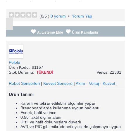
(
0
/5 )
0 yorum
•
Yorum Yap
A. Listeme Ekle
Ürün Karşılaştır
Pololu
Ürün Kodu:
91167
Stok Durumu:
Views: 22381
TÜKENDİ
Robot Sensörleri
|
Kuvvet Sensörü
|
Akım - Voltaj - Kuvvet
|
Ürün Tanımı
Kararlı ve tekrar edilebilir ölçümler yapar
Breadboardlarda kullanıma uygun bağlantı
Esnek, hafif ve ince
0.58’’ aktif ölçme alanı
Hızlı ve hafif dokunuşlara duyarlı
AVR ve PIC gibi mikrodenetleyicilerle çalışmaya uygun