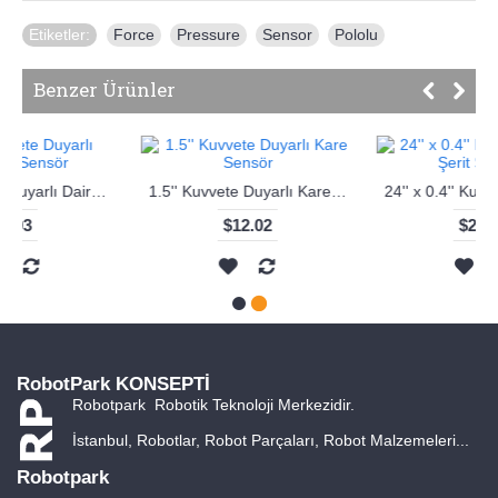
Etiketler:
Force
,
Pressure
,
Sensor
,
Pololu
Benzer Ürünler
'' Kuvvete Duyarlı Dairesel Sensör
1.5'' Kuvvete Duyarlı Kare Sensör
24'' x 0.4'' Kuvvete Duyarlı Şerit Sensör
$12.02
$27.00
RobotPark KONSEPTİ
Robotpark Robotik Teknoloji Merkezidir.
İstanbul, Robotlar, Robot Parçaları, Robot Malzemeleri...
Robotpark