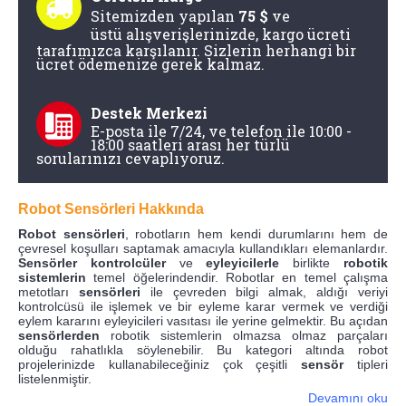
Sitemizden yapılan
75 $
ve
üstü
alışverişlerinizde, kargo ücreti
tarafımızca karşılanır. Sizlerin herhangi bir
ücret ödemenize gerek kalmaz.
Destek Merkezi
E-posta ile 7/24, ve telefon ile 10:00 -
18:00 saatleri arası her türlü
sorularınızı cevaplıyoruz.
Robot Sensörleri Hakkında
Robot sensörleri
, robotların hem kendi durumlarını hem de
çevresel koşulları saptamak amacıyla kullandıkları elemanlardır.
Sensörler
kontrolcüler
ve
eyleyicilerle
birlikte
robotik
sistemlerin
temel öğelerindendir. Robotlar en temel çalışma
metotları
sensörleri
ile çevreden bilgi almak, aldığı veriyi
kontrolcüsü ile işlemek ve bir eyleme karar vermek ve verdiği
eylem kararını eyleyicileri vasıtası ile yerine gelmektir. Bu açıdan
sensörlerden
robotik sistemlerin olmazsa olmaz parçaları
olduğu rahatlıkla söylenebilir. Bu kategori altında robot
projelerinizde kullanabileceğiniz çok çeşitli
sensör
tipleri
listelenmiştir.
Devamını oku