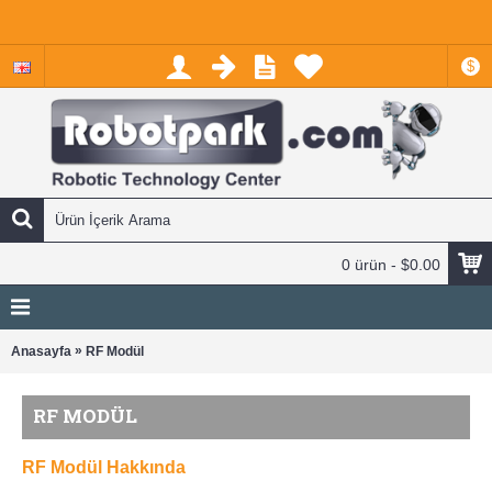
$
0 ürün - $0.00
»
Anasayfa
RF Modül
RF MODÜL
RF Modül Hakkında