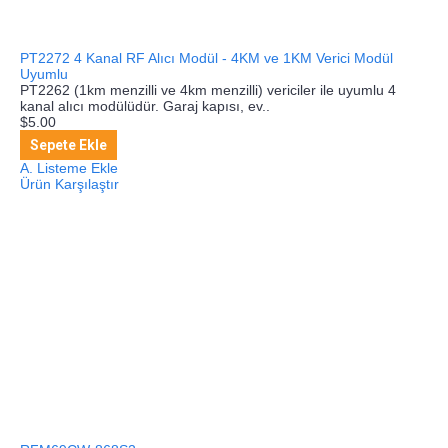
PT2272 4 Kanal RF Alıcı Modül - 4KM ve 1KM Verici Modül
Uyumlu
PT2262 (1km menzilli ve 4km menzilli) vericiler ile uyumlu 4
kanal alıcı modülüdür. Garaj kapısı, ev..
$5.00
Sepete Ekle
A. Listeme Ekle
Ürün Karşılaştır