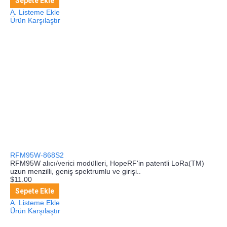
Sepete Ekle
A. Listeme Ekle
Ürün Karşılaştır
RFM95W-868S2
RFM95W alıcı/verici modülleri, HopeRF'in patentli LoRa(TM)
uzun menzilli, geniş spektrumlu ve girişi..
$11.00
Sepete Ekle
A. Listeme Ekle
Ürün Karşılaştır