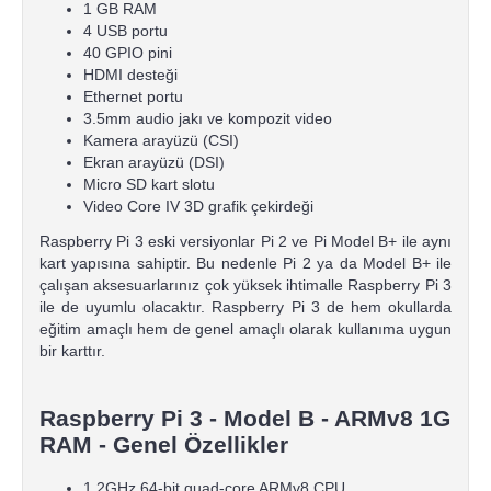
1 GB RAM
4 USB portu
40 GPIO pini
HDMI desteği
Ethernet portu
3.5mm audio jakı ve kompozit video
Kamera arayüzü (CSI)
Ekran arayüzü (DSI)
Micro SD kart slotu
Video Core IV 3D grafik çekirdeği
Raspberry Pi 3 eski versiyonlar Pi 2 ve Pi Model B+ ile aynı
kart yapısına sahiptir. Bu nedenle Pi 2 ya da Model B+ ile
çalışan aksesuarlarınız çok yüksek ihtimalle Raspberry Pi 3
ile de uyumlu olacaktır. Raspberry Pi 3 de hem okullarda
eğitim amaçlı hem de genel amaçlı olarak kullanıma uygun
bir karttır.
Raspberry Pi 3 - Model B - ARMv8 1G
RAM - Genel Özellikler
1.2GHz 64-bit quad-core ARMv8 CPU