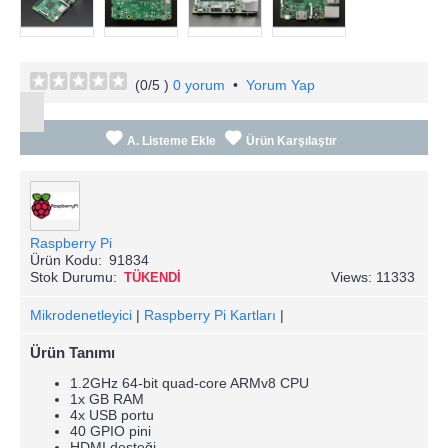
(
0
/5 )
0 yorum
•
Yorum Yap
A. Listeme Ekle
Ürün Karşılaştır
Raspberry Pi
Ürün Kodu:
91834
Stok Durumu:
Views: 11333
TÜKENDİ
Mikrodenetleyici
|
Raspberry Pi Kartları
|
Ürün Tanımı
1.2GHz 64-bit quad-core ARMv8 CPU
1x GB RAM
4x USB portu
40 GPIO pini
HDMI desteği