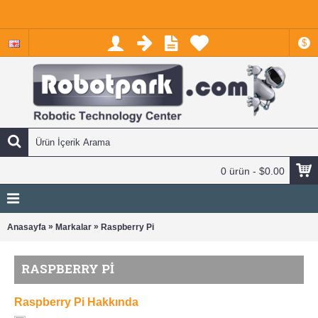
$
0 ürün - $0.00
»
»
Anasayfa
Markalar
Raspberry Pi
RASPBERRY PI
Raspberry Pi Hakkında