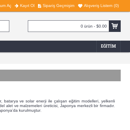
rum Aç
Kayıt Ol
Sipariş Geçmişim
Alışveriş Listem (
0
)
0 ürün - $0.00
EĞITIM
ar, batarya ve solar enerji ile çalışan eğitim modelleri, yelkenli
del alet ve malzemeleri üreticisi, Japonya merkezli bir firmadır.
aponya’da kurulmuştur.