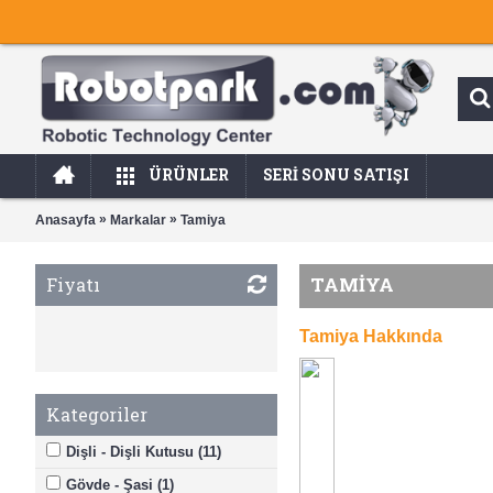
ÜRÜNLER
SERI SONU SATIŞI
»
»
Anasayfa
Markalar
Tamiya
TAMIYA
Fiyatı
Tamiya Hakkında
Kategoriler
Dişli - Dişli Kutusu (11)
Gövde - Şasi (1)