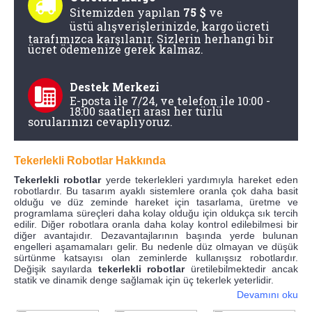
Sitemizden yapılan
75 $
ve
üstü
alışverişlerinizde, kargo ücreti
tarafımızca karşılanır. Sizlerin herhangi bir
ücret ödemenize gerek kalmaz.
Destek Merkezi
E-posta ile 7/24, ve telefon ile 10:00 -
18:00 saatleri arası her türlü
sorularınızı cevaplıyoruz.
Tekerlekli Robotlar Hakkında
Tekerlekli robotlar
yerde tekerlekleri yardımıyla hareket eden
robotlardır. Bu tasarım ayaklı sistemlere oranla çok daha basit
olduğu ve düz zeminde hareket için tasarlama, üretme ve
programlama süreçleri daha kolay olduğu için oldukça sık tercih
edilir. Diğer robotlara oranla daha kolay kontrol edilebilmesi bir
diğer avantajıdır. Dezavantajlarının başında yerde bulunan
engelleri aşamamaları gelir. Bu nedenle düz olmayan ve düşük
sürtünme katsayısı olan zeminlerde kullanışsız robotlardır.
Değişik sayılarda
tekerlekli robotlar
üretilebilmektedir ancak
statik ve dinamik denge sağlamak için üç tekerlek yeterlidir.
Devamını oku